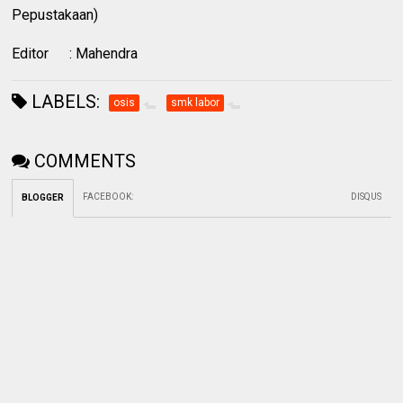
Pepustakaan)
Editor
: Mahendra
LABELS:
osis
smk labor
COMMENTS
FACEBOOK
:
DISQUS
BLOGGER